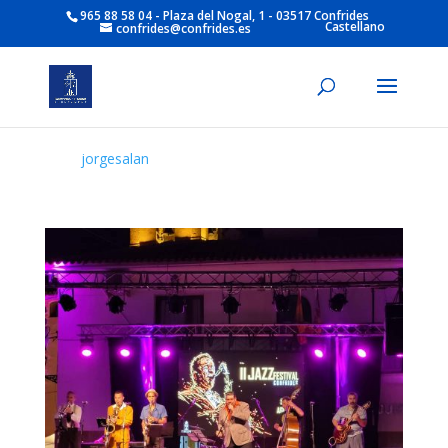
965 88 58 04 - Plaza del Nogal, 1 - 03517 Confrides
Castellano
confrides@confrides.es
jorgesalan