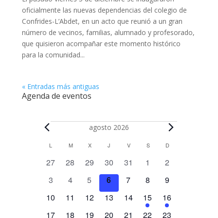
oficialmente las nuevas dependencias del colegio de
Confrides-L’Abdet, en un acto que reunió a un gran
número de vecinos, familias, alumnado y profesorado,
que quisieron acompañar este momento histórico
para la comunidad...
« Entradas más antiguas
Agenda de eventos
Eventos
agosto 2026
C
L
LUNES
M
MARTES
X
MIÉRCOLES
J
JUEVES
V
VIERNES
S
SÁBADO
D
DOMINGO
a
0
0
0
0
0
0
0
27
28
29
30
31
1
2
l
e
e
e
e
e
e
e
e
0
0
0
0
0
0
0
3
4
5
6
7
8
9
v
v
v
v
v
v
v
n
e
e
e
e
e
e
e
e
0
e
0
e
0
e
0
e
0
1
e
1
e
10
11
12
13
14
15
16
d
v
v
v
v
v
v
v
n
e
n
e
n
e
n
e
n
e
e
n
e
n
a
1
e
1
e
0
e
0
e
1
e
1
e
1
e
17
18
19
20
21
22
23