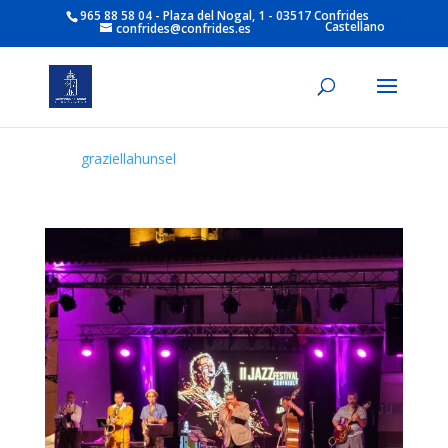
965 88 58 04 - Plaza del Nogal, 1 - 03517 Confrides
Castellano
confrides@confrides.es
graziellahunsel