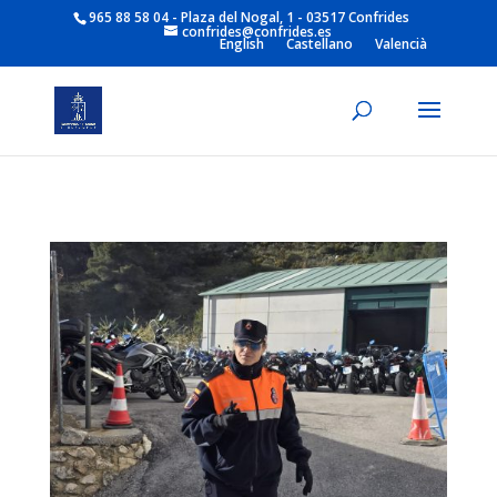
965 88 58 04 - Plaza del Nogal, 1 - 03517 Confrides
confrides@confrides.es
English
Castellano
Valencià