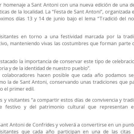
ir homenaje a Sant Antoni con una nueva edición de una de
as de la localidad. La “Festa de Sant Antoni”, organizada e
ximos días 13 y 14 de junio bajo el lema “Tradició del no
sitantes en torno a una festividad marcada por la tradi
stivo, manteniendo vivas las costumbres que forman parte d
estacado la importancia de conservar este tipo de celebraci
oria y de la identidad de nuestro pueblo”.
s y colaboradores hacen posible que cada año podamos se
omo la de Sant Antoni, conservando unas tradiciones que p
 el primer edil.
y visitantes “a compartir estos días de convivencia y tradi
e festivo y del patrimonio cultural que representan e
Sant Antoni de Confrides y volverá a convertirse en un punt
visitantes que cada año participan en una de las citas