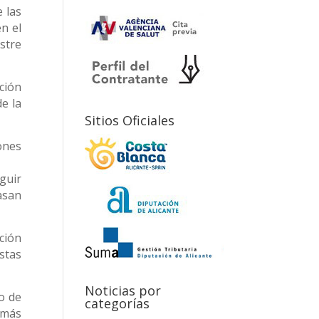
 las
n el
stre
ción
e la
Sitios Oficiales
ones
guir
asan
ción
stas
Noticias por
o de
categorías
 más