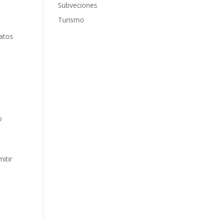
Subveciones
Turismo
datos
o
mitir