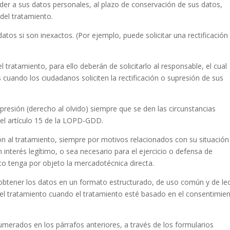
er a sus datos personales, al plazo de conservación de sus datos,
del tratamiento.
atos si son inexactos. (Por ejemplo, puede solicitar una rectificación
l tratamiento, para ello deberán de solicitarlo al responsable, el cual
cuando los ciudadanos soliciten la rectificación o supresión de sus
presión (derecho al olvido) siempre que se den las circunstancias
el artículo 15 de la LOPD-GDD.
ón al tratamiento, siempre por motivos relacionados con su situación
 interés legítimo, o sea necesario para el ejercicio o defensa de
to tenga por objeto la mercadotécnica directa.
a obtener los datos en un formato estructurado, de uso común y de le
del tratamiento cuando el tratamiento esté basado en el consentimie
merados en los párrafos anteriores, a través de los formularios