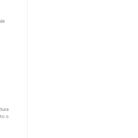
 de
ctura
nto o