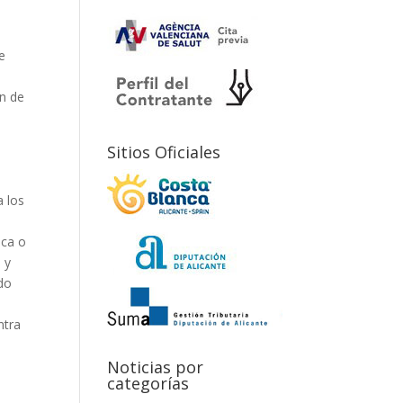
e
ón de
Sitios Oficiales
a los
ica o
 y
ado
ntra
Noticias por
categorías