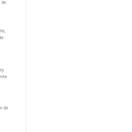
, de
NI,
de
Ley
ente
ón de