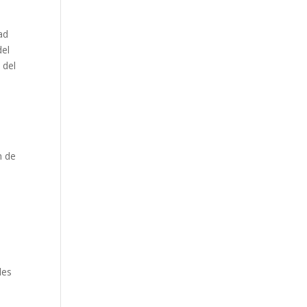
ad
del
 del
n de
les