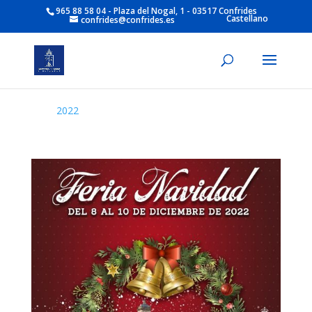
965 88 58 04 - Plaza del Nogal, 1 - 03517 Confrides
Castellano
confrides@confrides.es
2022