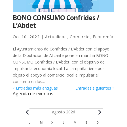
BONO CONSUMO Confrides /
L’Abdet
Oct 10, 2022
|
Actualidad
,
Comercio
,
Economía
El Ayuntamiento de Confrides / L’Abdet con el apoyo
de la Diputación de Alicante pone en marcha BONO
CONSUMO Confrides / L’Abdet con el objetivo de
impulsar la economía local. La campaña tiene por
objeto el apoyo al comercio local e impulsar el
consumo en los...
« Entradas más antiguas
Entradas siguientes »
Agenda de eventos
Eventos
agosto 2026
C
L
LUNES
M
MARTES
X
MIÉRCOLES
J
JUEVES
V
VIERNES
S
SÁBADO
D
DOMINGO