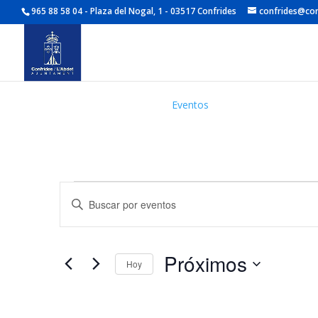
965 88 58 04 - Plaza del Nogal, 1 - 03517 Confrides
confrides@con
Eventos
Eventos
Navegación
Introduce
de
la
búsqueda
palabra
y
clave.
Próximos
vistas
Busca
Hoy
de
Eventos
Seleccionar
Eventos
para
fecha.
la