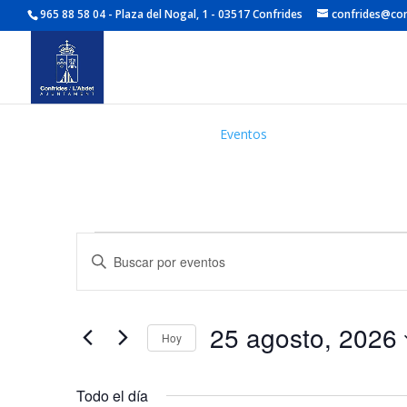
965 88 58 04 - Plaza del Nogal, 1 - 03517 Confrides
confrides@con
Eventos
Eventos
Navegación
Introduce
de
en
la
búsqueda
25
palabra
y
agosto,
clave.
25 agosto, 2026
vistas
Busca
Hoy
2026
de
Eventos
Selecciona
Eventos
para
la
Todo el día
la
fecha.