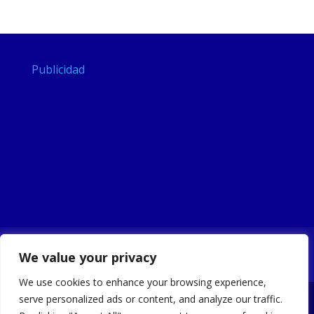
Publicidad
Noticias
Ayuntamiento
Turismo
We value your privacy
Sede Electrónica
Portal de Transparencia
We use cookies to enhance your browsing experience,
serve personalized ads or content, and analyze our traffic.