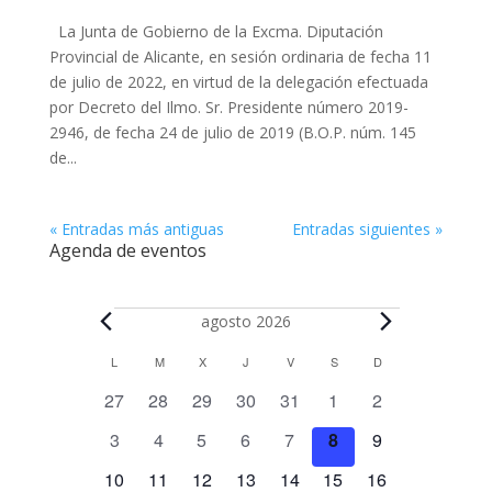
La Junta de Gobierno de la Excma. Diputación
Provincial de Alicante, en sesión ordinaria de fecha 11
de julio de 2022, en virtud de la delegación efectuada
por Decreto del Ilmo. Sr. Presidente número 2019-
2946, de fecha 24 de julio de 2019 (B.O.P. núm. 145
de...
« Entradas más antiguas
Entradas siguientes »
Agenda de eventos
Eventos
agosto 2026
C
L
LUNES
M
MARTES
X
MIÉRCOLES
J
JUEVES
V
VIERNES
S
SÁBADO
D
DOMINGO
a
0
0
0
0
0
0
0
27
28
29
30
31
1
2
l
e
e
e
e
e
e
e
e
0
0
0
0
0
0
0
3
4
5
6
7
8
9
v
v
v
v
v
v
v
n
e
e
e
e
e
e
e
e
0
e
0
e
0
e
0
e
0
1
e
1
e
10
11
12
13
14
15
16
d
v
v
v
v
v
v
v