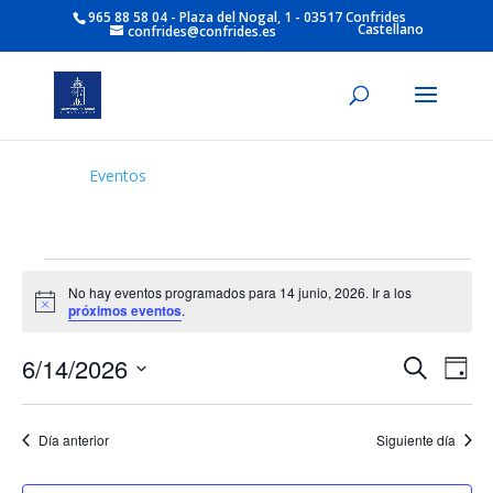
965 88 58 04 - Plaza del Nogal, 1 - 03517 Confrides
Castellano
confrides@confrides.es
Eventos
Eventos
en
No hay eventos programados para 14 junio, 2026. Ir a los
Aviso
próximos eventos
.
14
junio,
Navegac
Nav
6/14/2026
Buscar
Día
de
de
2026
Selecciona
vist
búsque
de
la
y
Día anterior
Siguiente día
Eve
fecha.
vistas
de